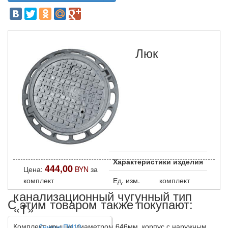
Люк
Характеристики изделия
444,00
Цена:
BYN
за
комплект
Ед. изм.
комплект
канализационный чугунный тип
С этим товаром также покупают:
«Т»
Комплект: крышка диаметром 646мм, корпус с наружным
Днище ПН10