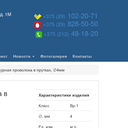
102-20-71
 д. 1М
+375 (29)
828-50-50
+375 (29)
48-18-20
+375 (212)
лист
Новости
Фотогалерея
Контакты
урная проволока в прутках, ∅4мм
а в
Характеристики изделия
Класс
Вр-1
∅, мм
4
Ед. изм.
м.п.