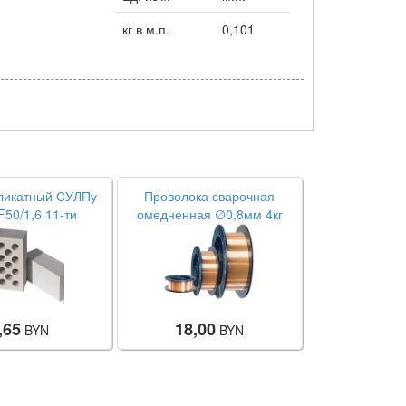
кг в м.п.
0,101
ликатный СУЛПу-
Проволока сварочная
50/1,6 11-ти
омедненная ∅0,8мм 4кг
 (250х120х88мм)
,65
18,00
BYN
BYN