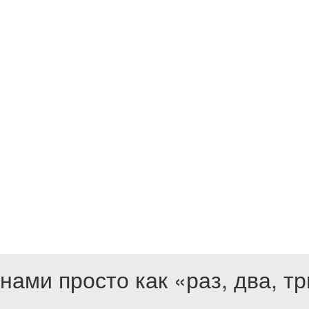
wn
нами просто как «раз, два, т