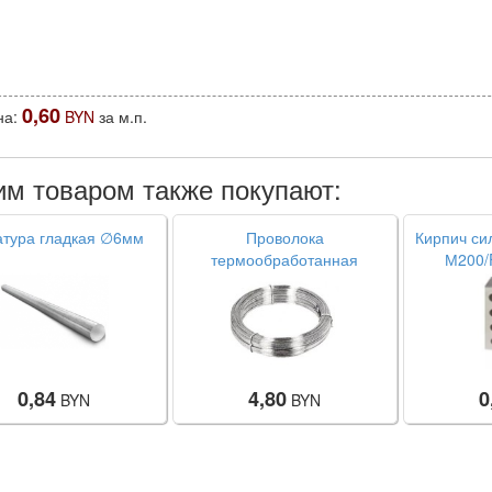
0,60
на:
BYN
за м.п.
им товаром также покупают:
тура гладкая ∅6мм
Проволока
Кирпич си
термообработанная
М200/F
(вязальная), ∅ 1,0мм
пустотный
0,84
4,80
0
BYN
BYN