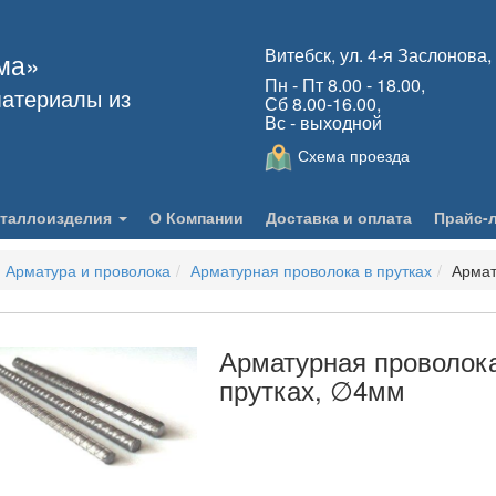
Витебск, ул. 4-я Заслонова,
ма»
Пн - Пт 8.00 - 18.00,
атериалы из
Сб 8.00-16.00,
Вс - выходной
Схема проезда
таллоизделия
О Компании
Доставка и оплата
Прайс-
Арматура и проволока
Арматурная проволока в прутках
Армат
Арматурная проволок
прутках, ∅4мм