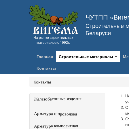
ЧУТПП «Виге
Строительные м
Беларуси
На рынке строительных
материалов с 1992г.
Главная
Строительные материалы
Ме
Контакты
Контакты
Ц
Железобетонные изделия
у
С
м
Арматура и проволока
С
в
Арматура композитная