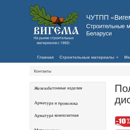
ЧУТПП «Виге
Строительные м
Беларуси
На рынке строительных
материалов с 1992г.
Главная
Строительные материалы
Ме
Контакты
По
Железобетонные изделия
ди
Арматура и проволока
Арматура композитная