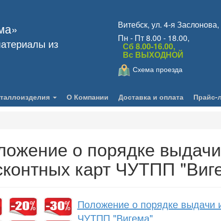
Витебск, ул. 4-я Заслонова,
ма»
Пн - Пт 8.00 - 18.00,
атериалы из
Сб 8.00-16.00,
Вс ВЫХОДНОЙ
Схема проезда
таллоизделия
О Компании
Доставка и оплата
Прайс-
ложение о порядке выдачи
сконтных карт ЧУТПП "Виг
Положение о порядке выдачи и
ЧУТПП "Вигема"