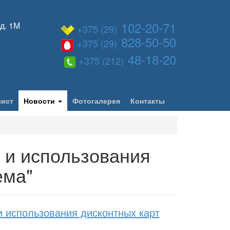
102-20-71
 д. 1М
+375 (29)
828-50-50
+375 (29)
48-18-20
+375 (212)
лист
Новости
Фотогалерея
Контакты
 и использования
ема"
 использования дисконтных карт